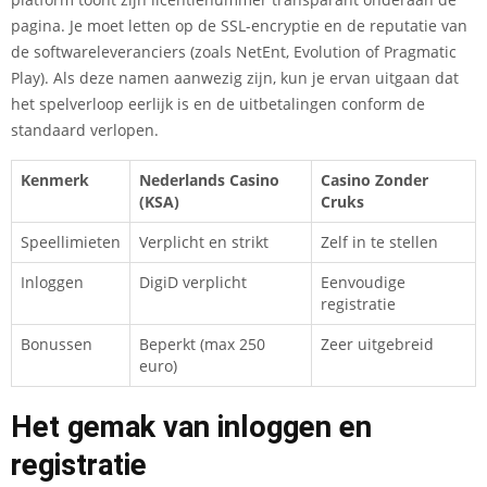
pagina. Je moet letten op de SSL-encryptie en de reputatie van
de softwareleveranciers (zoals NetEnt, Evolution of Pragmatic
Play). Als deze namen aanwezig zijn, kun je ervan uitgaan dat
het spelverloop eerlijk is en de uitbetalingen conform de
standaard verlopen.
Kenmerk
Nederlands Casino
Casino Zonder
(KSA)
Cruks
Speellimieten
Verplicht en strikt
Zelf in te stellen
Inloggen
DigiD verplicht
Eenvoudige
registratie
Bonussen
Beperkt (max 250
Zeer uitgebreid
euro)
Het gemak van inloggen en
registratie