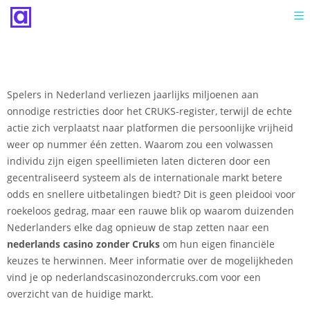
Spelers in Nederland verliezen jaarlijks miljoenen aan
onnodige restricties door het CRUKS-register, terwijl de echte
actie zich verplaatst naar platformen die persoonlijke vrijheid
weer op nummer één zetten. Waarom zou een volwassen
individu zijn eigen speellimieten laten dicteren door een
gecentraliseerd systeem als de internationale markt betere
odds en snellere uitbetalingen biedt? Dit is geen pleidooi voor
roekeloos gedrag, maar een rauwe blik op waarom duizenden
Nederlanders elke dag opnieuw de stap zetten naar een
nederlands casino zonder Cruks
om hun eigen financiële
keuzes te herwinnen. Meer informatie over de mogelijkheden
vind je op
nederlandscasinozondercruks.com
voor een
overzicht van de huidige markt.