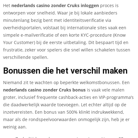
Het
nederlands casino zonder Cruks inloggen
proces is
ontworpen voor snelheid. Waar je bij lokale aanbieders
minutenlang bezig bent met identiteitsverificatie via
overheidsportalen, volstaat bij internationale sites vaak een
simpele e-mailverificatie of een korte KYC-procedure (Know
Your Customer) bij de eerste uitbetaling. Dit bespaart tijd en
frustratie, zeker voor spelers die snel willen schakelen tussen
verschillende spellen.
Bonussen die het verschil maken
Niemand zit te wachten op beperkte welkomstbonussen. Een
nederlands casino zonder Cruks bonus
is vaak vele malen
groter, inclusief frequente cashback-acties en VIP-programma’s
die daadwerkelijk waarde toevoegen. Let echter altijd op de
inzetvereisten. Een bonus van 500% klinkt indrukwekkend,
maar als de rondspeelvoorwaarden onmogelijk zijn, heb je er
weinig aan.