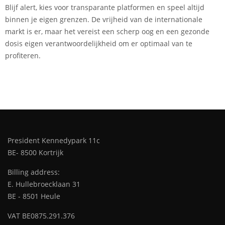
Blijf alert, kies voor transparante platformen en speel altijd
binnen je eigen grenzen. De vrijheid van de internationale
markt is er, maar het vereist een scherp oog en een gezonde
dosis eigen verantwoordelijkheid om er optimaal van te
profiteren.
President Kennedypark 11c
BE- 8500 Kortrijk
Billing address:
E. Hullebroecklaan 31
BE - 8501 Heule
VAT BE0875.291.376