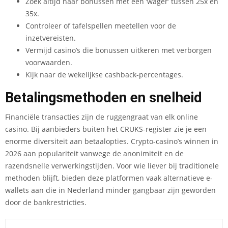
Zoek altijd naar bonussen met een ‘wager’ tussen 25x en
35x.
Controleer of tafelspellen meetellen voor de
inzetvereisten.
Vermijd casino’s die bonussen uitkeren met verborgen
voorwaarden.
Kijk naar de wekelijkse cashback-percentages.
Betalingsmethoden en snelheid
Financiële transacties zijn de ruggengraat van elk online
casino. Bij aanbieders buiten het CRUKS-register zie je een
enorme diversiteit aan betaalopties. Crypto-casino’s winnen in
2026 aan populariteit vanwege de anonimiteit en de
razendsnelle verwerkingstijden. Voor wie liever bij traditionele
methoden blijft, bieden deze platformen vaak alternatieve e-
wallets aan die in Nederland minder gangbaar zijn geworden
door de bankrestricties.