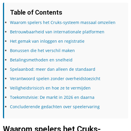
Table of Contents
Waarom spelers het Cruks-systeem massaal omzeilen
Betrouwbaarheid van internationale platformen
Het gemak van inloggen en registratie
Bonussen die het verschil maken
Betalingsmethoden en snelheid
Spelaanbod: meer dan alleen de standaard
Verantwoord spelen zonder overheidstoezicht
Veiligheidsrisico’s en hoe ze te vermijden
Toekomstvisie: De markt in 2026 en daarna
Concluderende gedachten over speelervaring
Waarom spelers het Cruks-