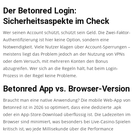
Der Betonred Login:
Sicherheitsaspekte im Check
Wer seinen Account schützt, schützt sein Geld. Die Zwei-Faktor-
Authentifizierung ist hier keine Option, sondern eine
Notwendigkeit. Viele Nutzer klagen über Account-Sperrungen –
meistens liegt das Problem jedoch an der Nutzung von VPNs
oder dem Versuch, mit mehreren Konten den Bonus
abzugreifen. Wer sich an die Regeln hält, hat beim Login-
Prozess in der Regel keine Probleme.
Betonred App vs. Browser-Version
Braucht man eine native Anwendung? Die mobile Web-App von
Betonred ist in 2026 so optimiert, dass eine dedizierte .apk
oder ein App-Store-Download überflüssig ist. Die Ladezeiten im
Browser sind minimiert, was besonders bei Live-Casino-Spielen
kritisch ist, wo jede Millisekunde über die Performance