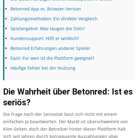
Betonred App vs. Browser-Version
Zahlungsmethoden: Ein direkter Vergleich
Spielangebot: Was taugen die Slots?
Kundensupport: Hilft er wirklich?
Betonred Erfahrungen anderer Spieler
Fazit: Für wen ist die Plattform geeignet?
Häufige Fehler bei der Nutzung
Die Wahrheit über Betonred: Ist es
seriös?
Die Frage nach der Seriosität lässt sich nicht mit einem
einfachen Ja beantworten. Der Markt ist überschwemmt von
Klon-Seiten, doch der Betreiber hinter dieser Plattform hält
sich seit Jahren durch konsequente Auszahlungen über