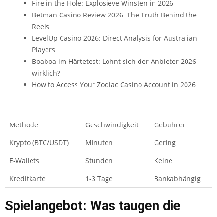
Fire in the Hole: Explosieve Winsten in 2026
Betman Casino Review 2026: The Truth Behind the
Reels
LevelUp Casino 2026: Direct Analysis for Australian
Players
Boaboa im Härtetest: Lohnt sich der Anbieter 2026
wirklich?
How to Access Your Zodiac Casino Account in 2026
Methode
Geschwindigkeit
Gebühren
Krypto (BTC/USDT)
Minuten
Gering
E-Wallets
Stunden
Keine
Kreditkarte
1-3 Tage
Bankabhängig
Spielangebot: Was taugen die