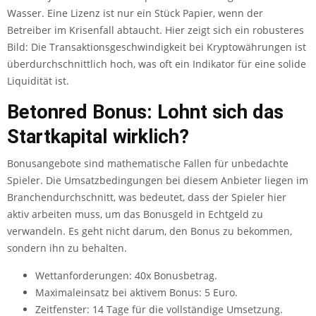
Wasser. Eine Lizenz ist nur ein Stück Papier, wenn der
Betreiber im Krisenfall abtaucht. Hier zeigt sich ein robusteres
Bild: Die Transaktionsgeschwindigkeit bei Kryptowährungen ist
überdurchschnittlich hoch, was oft ein Indikator für eine solide
Liquidität ist.
Betonred Bonus: Lohnt sich das
Startkapital wirklich?
Bonusangebote sind mathematische Fallen für unbedachte
Spieler. Die Umsatzbedingungen bei diesem Anbieter liegen im
Branchendurchschnitt, was bedeutet, dass der Spieler hier
aktiv arbeiten muss, um das Bonusgeld in Echtgeld zu
verwandeln. Es geht nicht darum, den Bonus zu bekommen,
sondern ihn zu behalten.
Wettanforderungen: 40x Bonusbetrag.
Maximaleinsatz bei aktivem Bonus: 5 Euro.
Zeitfenster: 14 Tage für die vollständige Umsetzung.