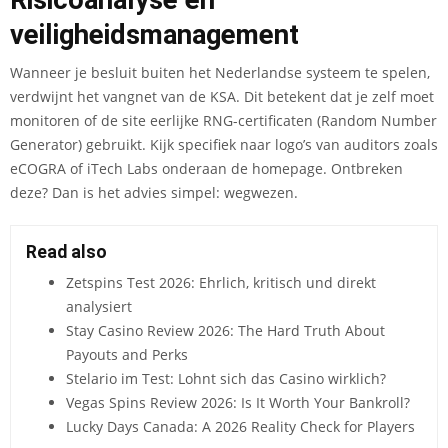
Risicoanalyse en
veiligheidsmanagement
Wanneer je besluit buiten het Nederlandse systeem te spelen,
verdwijnt het vangnet van de KSA. Dit betekent dat je zelf moet
monitoren of de site eerlijke RNG-certificaten (Random Number
Generator) gebruikt. Kijk specifiek naar logo’s van auditors zoals
eCOGRA of iTech Labs onderaan de homepage. Ontbreken
deze? Dan is het advies simpel: wegwezen.
Read also
Zetspins Test 2026: Ehrlich, kritisch und direkt
analysiert
Stay Casino Review 2026: The Hard Truth About
Payouts and Perks
Stelario im Test: Lohnt sich das Casino wirklich?
Vegas Spins Review 2026: Is It Worth Your Bankroll?
Lucky Days Canada: A 2026 Reality Check for Players