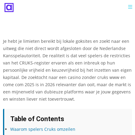
Je hebt je limieten bereikt bij lokale goksites en zoekt naar een
uitweg die niet direct wordt afgesloten door de Nederlandse
Kansspelautoriteit. De realiteit is dat veel spelers de restricties
van het CRUKS-register ervaren als een inbreuk op hun
persoonlijke vrijheid en keuzevrijheid bij het inzetten van eigen
kapitaal. De zoektocht naar een
casino zonder cruks www en
come com 2025
is in 2026 relevanter dan ooit, maar de markt is
een mijnenveld van dubieuze platforms waar je jouw gegevens
en winsten liever niet toevertrouwt.
Table of Contents
Waarom spelers Cruks omzeilen