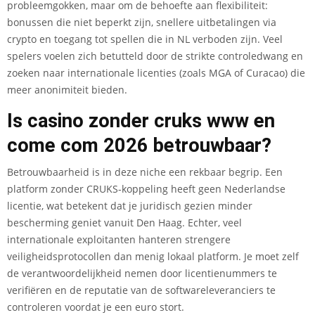
probleemgokken, maar om de behoefte aan flexibiliteit:
bonussen die niet beperkt zijn, snellere uitbetalingen via
crypto en toegang tot spellen die in NL verboden zijn. Veel
spelers voelen zich betutteld door de strikte controledwang en
zoeken naar internationale licenties (zoals MGA of Curacao) die
meer anonimiteit bieden.
Is casino zonder cruks www en
come com 2026 betrouwbaar?
Betrouwbaarheid is in deze niche een rekbaar begrip. Een
platform zonder CRUKS-koppeling heeft geen Nederlandse
licentie, wat betekent dat je juridisch gezien minder
bescherming geniet vanuit Den Haag. Echter, veel
internationale exploitanten hanteren strengere
veiligheidsprotocollen dan menig lokaal platform. Je moet zelf
de verantwoordelijkheid nemen door licentienummers te
verifiëren en de reputatie van de softwareleveranciers te
controleren voordat je een euro stort.