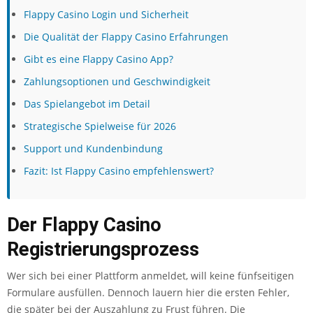
Flappy Casino Login und Sicherheit
Die Qualität der Flappy Casino Erfahrungen
Gibt es eine Flappy Casino App?
Zahlungsoptionen und Geschwindigkeit
Das Spielangebot im Detail
Strategische Spielweise für 2026
Support und Kundenbindung
Fazit: Ist Flappy Casino empfehlenswert?
Der Flappy Casino
Registrierungsprozess
Wer sich bei einer Plattform anmeldet, will keine fünfseitigen
Formulare ausfüllen. Dennoch lauern hier die ersten Fehler,
die später bei der Auszahlung zu Frust führen. Die