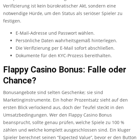
Verifizierung ist kein bürokratischer Akt, sondern eine
notwendige Hürde, um den Status als seriöser Spieler zu
festigen.
E-Mail-Adresse und Passwort wählen.
Persönliche Daten wahrheitsgemäß hinterlegen.
Die Verifizierung per E-Mail sofort abschließen.
Dokumente für den KYC-Prozess bereithalten.
Flappy Casino Bonus: Falle oder
Chance?
Bonusangebote sind selten Geschenke; sie sind
Marketinginstrumente. Ein hoher Prozentsatz sieht auf den
ersten Blick verlockend aus, doch der Teufel steckt in den
Umsatzbedingungen. Wer den Flappy Casino Bonus
beansprucht, sollte genau prüfen, welche Spiele zu 100 %
zählen und welche komplett ausgeschlossen sind. Ein kluger
Spieler berechnet seinen “Expected Value”, bevor er den Button