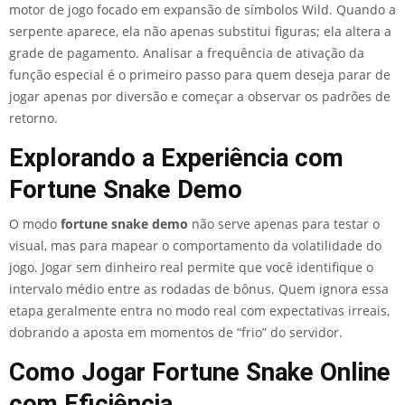
motor de jogo focado em expansão de símbolos Wild. Quando a
serpente aparece, ela não apenas substitui figuras; ela altera a
grade de pagamento. Analisar a frequência de ativação da
função especial é o primeiro passo para quem deseja parar de
jogar apenas por diversão e começar a observar os padrões de
retorno.
Explorando a Experiência com
Fortune Snake Demo
O modo
fortune snake demo
não serve apenas para testar o
visual, mas para mapear o comportamento da volatilidade do
jogo. Jogar sem dinheiro real permite que você identifique o
intervalo médio entre as rodadas de bônus. Quem ignora essa
etapa geralmente entra no modo real com expectativas irreais,
dobrando a aposta em momentos de “frio” do servidor.
Como Jogar Fortune Snake Online
com Eficiência