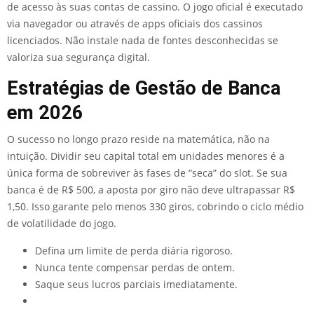
de acesso às suas contas de cassino. O jogo oficial é executado
via navegador ou através de apps oficiais dos cassinos
licenciados. Não instale nada de fontes desconhecidas se
valoriza sua segurança digital.
Estratégias de Gestão de Banca
em 2026
O sucesso no longo prazo reside na matemática, não na
intuição. Dividir seu capital total em unidades menores é a
única forma de sobreviver às fases de “seca” do slot. Se sua
banca é de R$ 500, a aposta por giro não deve ultrapassar R$
1,50. Isso garante pelo menos 330 giros, cobrindo o ciclo médio
de volatilidade do jogo.
Defina um limite de perda diária rigoroso.
Nunca tente compensar perdas de ontem.
Saque seus lucros parciais imediatamente.