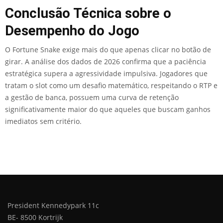
Conclusão Técnica sobre o
Desempenho do Jogo
O Fortune Snake exige mais do que apenas clicar no botão de
girar. A análise dos dados de 2026 confirma que a paciência
estratégica supera a agressividade impulsiva. Jogadores que
tratam o slot como um desafio matemático, respeitando o RTP e
a gestão de banca, possuem uma curva de retenção
significativamente maior do que aqueles que buscam ganhos
imediatos sem critério.
President Kennedypark 11c
BE- 8500 Kortrijk