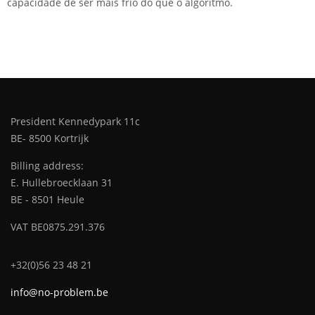
capacidade de ser mais frio do que o algoritmo.
President Kennedypark 11c
BE- 8500 Kortrijk
Billing address:
E. Hullebroecklaan 31
BE - 8501 Heule
VAT BE0875.291.376
+32(0)56 23 48 21
info@no-problem.be