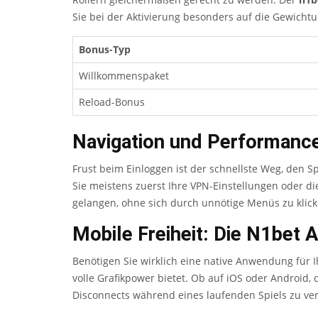
Sie bei der Aktivierung besonders auf die Gewichtu
Bonus-Typ
Willkommenspaket
Reload-Bonus
Navigation und Performance
Frust beim Einloggen ist der schnellste Weg, den 
Sie meistens zuerst Ihre VPN-Einstellungen oder die
gelangen, ohne sich durch unnötige Menüs zu klick
Mobile Freiheit: Die N1bet 
Benötigen Sie wirklich eine native Anwendung für
volle Grafikpower bietet. Ob auf iOS oder Android, 
Disconnects während eines laufenden Spiels zu ve