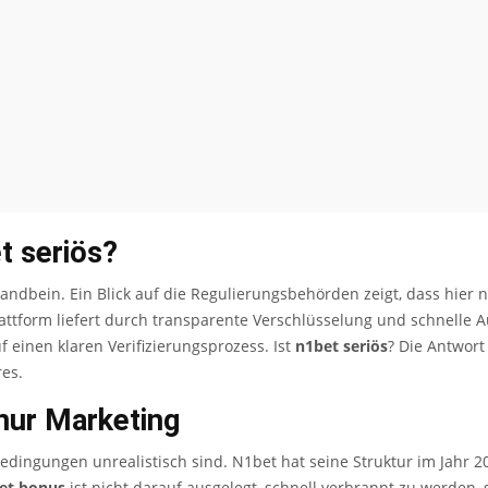
t seriös?
andbein. Ein Blick auf die Regulierungsbehörden zeigt, dass hier n
lattform liefert durch transparente Verschlüsselung und schnelle
 einen klaren Verifizierungsprozess. Ist
n1bet seriös
? Die Antwort
res.
nur Marketing
edingungen unrealistisch sind. N1bet hat seine Struktur im Jahr 
et bonus
ist nicht darauf ausgelegt, schnell verbrannt zu werden, 