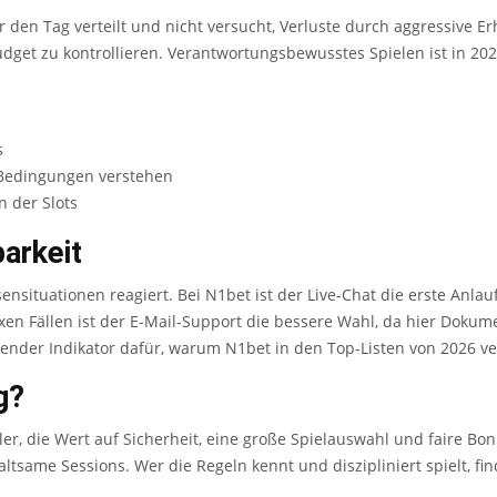
r den Tag verteilt und nicht versucht, Verluste durch aggressive E
udget zu kontrollieren. Verantwortungsbewusstes Spielen ist in 2026
s
 Bedingungen verstehen
 der Slots
arkeit
ensituationen reagiert. Bei N1bet ist der Live-Chat die erste Anlau
xen Fällen ist der E-Mail-Support die bessere Wahl, da hier Dokum
dender Indikator dafür, warum N1bet in den Top-Listen von 2026 ver
g?
ler, die Wert auf Sicherheit, eine große Spielauswahl und faire Bo
altsame Sessions. Wer die Regeln kennt und diszipliniert spielt, fi