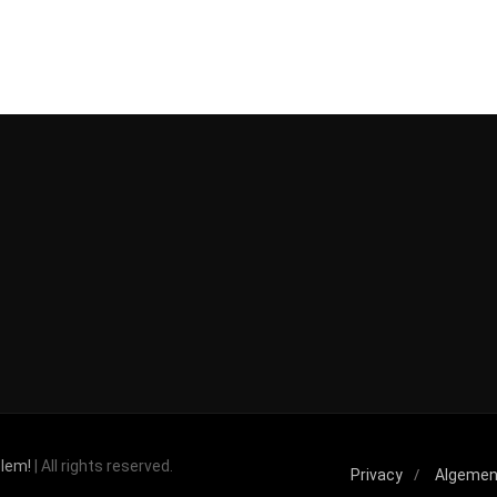
lem!
| All rights reserved.
Privacy
Algemen