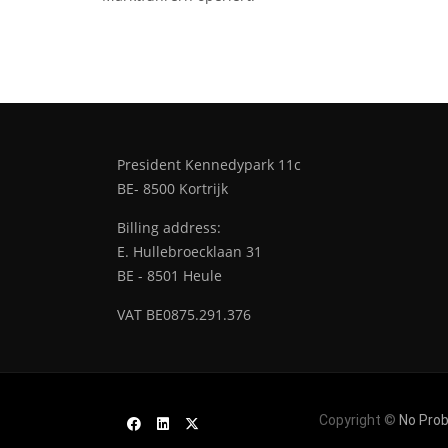
President Kennedypark 11c
BE- 8500 Kortrijk
Billing address:
E. Hullebroecklaan 31
BE - 8501 Heule
VAT BE0875.291.376
Copyright ©
No Prob