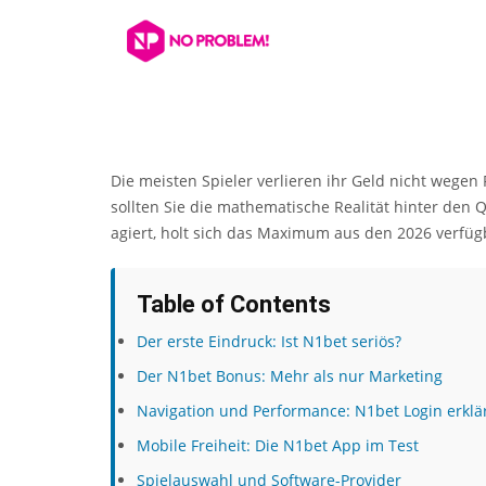
Die meisten Spieler verlieren ihr Geld nicht weg
sollten Sie die mathematische Realität hinter den 
agiert, holt sich das Maximum aus den 2026 verfügb
Table of Contents
Der erste Eindruck: Ist N1bet seriös?
Der N1bet Bonus: Mehr als nur Marketing
Navigation und Performance: N1bet Login erklä
Mobile Freiheit: Die N1bet App im Test
Spielauswahl und Software-Provider