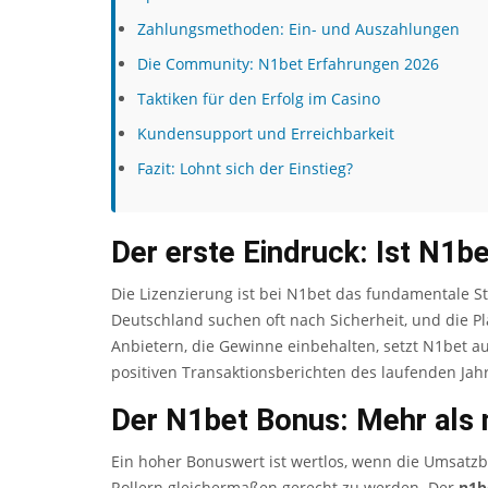
Zahlungsmethoden: Ein- und Auszahlungen
Die Community: N1bet Erfahrungen 2026
Taktiken für den Erfolg im Casino
Kundensupport und Erreichbarkeit
Fazit: Lohnt sich der Einstieg?
Der erste Eindruck: Ist N1be
Die Lizenzierung ist bei N1bet das fundamentale St
Deutschland suchen oft nach Sicherheit, und die P
Anbietern, die Gewinne einbehalten, setzt N1bet auf
positiven Transaktionsberichten des laufenden Jah
Der N1bet Bonus: Mehr als 
Ein hoher Bonuswert ist wertlos, wenn die Umsatzb
Rollern gleichermaßen gerecht zu werden. Der
n1b