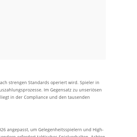
ach strengen Standards operiert wird. Spieler in
 Auszahlungsprozesse. Im Gegensatz zu unseriösen
 liegt in der Compliance und den tausenden
2026 angepasst, um Gelegenheitsspielern und High-
sondern erfordert taktisches Spielverhalten. Achten