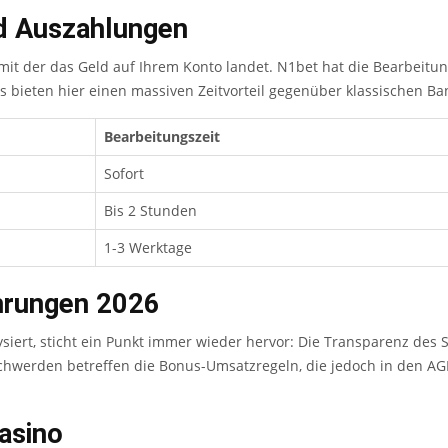
d Auszahlungen
, mit der das Geld auf Ihrem Konto landet. N1bet hat die Bearbeitu
 bieten hier einen massiven Zeitvorteil gegenüber klassischen B
Bearbeitungszeit
Sofort
Bis 2 Stunden
1-3 Werktage
hrungen 2026
siert, sticht ein Punkt immer wieder hervor: Die Transparenz des S
chwerden betreffen die Bonus-Umsatzregeln, die jedoch in den AGB k
Casino