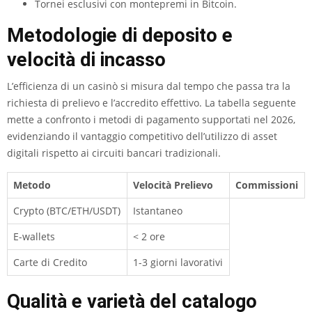
Tornei esclusivi con montepremi in Bitcoin.
Metodologie di deposito e
velocità di incasso
L’efficienza di un casinò si misura dal tempo che passa tra la
richiesta di prelievo e l’accredito effettivo. La tabella seguente
mette a confronto i metodi di pagamento supportati nel 2026,
evidenziando il vantaggio competitivo dell’utilizzo di asset
digitali rispetto ai circuiti bancari tradizionali.
Metodo
Velocità Prelievo
Commissioni
Crypto (BTC/ETH/USDT)
Istantaneo
E-wallets
< 2 ore
Carte di Credito
1-3 giorni lavorativi
Qualità e varietà del catalogo