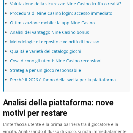
Valutazione della sicurezza: Nine Casino truffa o realtà?
Procedura di Nine Casino login: accesso immediato
Ottimizzazione mobile: la app Nine Casino
Analisi dei vantaggi: Nine Casino bonus
Metodologie di deposito e velocità di incasso
Qualità e varietà del catalogo giochi
Cosa dicono gli utenti: Nine Casino recensioni
Strategia per un gioco responsabile
Perché il 2026 è l’anno della svolta per la piattaforma
Analisi della piattaforma: nove
motivi per restare
L’interfaccia utente è la prima barriera tra il giocatore e la
vincita. Analizzando il flusso di gioco, si nota immediatamente