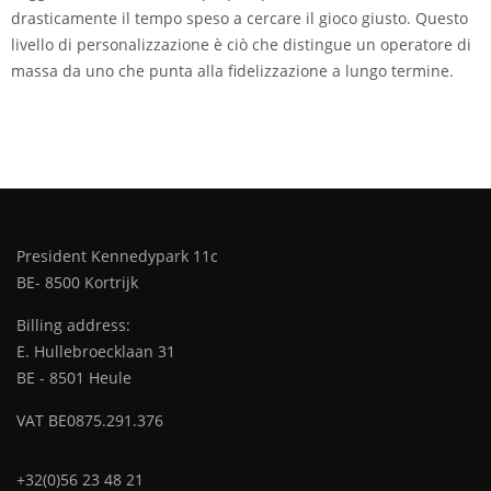
drasticamente il tempo speso a cercare il gioco giusto. Questo
livello di personalizzazione è ciò che distingue un operatore di
massa da uno che punta alla fidelizzazione a lungo termine.
President Kennedypark 11c
BE- 8500 Kortrijk
Billing address:
E. Hullebroecklaan 31
BE - 8501 Heule
VAT BE0875.291.376
+32(0)56 23 48 21