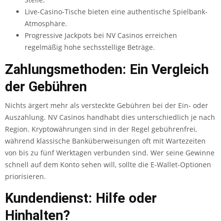
Live-Casino-Tische bieten eine authentische Spielbank-
Atmosphäre.
Progressive Jackpots bei NV Casinos erreichen
regelmäßig hohe sechsstellige Beträge.
Zahlungsmethoden: Ein Vergleich
der Gebühren
Nichts ärgert mehr als versteckte Gebühren bei der Ein- oder
Auszahlung. NV Casinos handhabt dies unterschiedlich je nach
Region. Kryptowährungen sind in der Regel gebührenfrei,
während klassische Banküberweisungen oft mit Wartezeiten
von bis zu fünf Werktagen verbunden sind. Wer seine Gewinne
schnell auf dem Konto sehen will, sollte die E-Wallet-Optionen
priorisieren.
Kundendienst: Hilfe oder
Hinhalten?