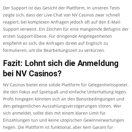
Der Support ist das Gesicht der Plattform. In unseren Tests
zeigte sich, dass der Live-Chat von NV Casinos zwar schnell
reagiert, bei komplexen Anfragen jedoch oft auf den E-Mail-
Support verweist. Ein Zeichen für eine mangelnde Befugnis der
ersten Support-Ebene. Für dringende Angelegenheiten
empfiehlt es sich, die Anfragen direkt auf Englisch zu
formulieren, um die Bearbeitungszeit zu verkürzen.
Fazit: Lohnt sich die Anmeldung
bei NV Casinos?
NV Casinos bietet eine solide Plattform für Gelegenheitsspieler,
die den Fokus auf Spielspaß und einfache Unterhaltung legen.
Profis hingegen könnten sich an den Bonusbedingungen und
den gelegentlichen Auszahlungsverzögerungen stören. Wer
sich anmeldet, sollte dies mit einem klaren Limit für
Einzahlungen tun und keine utopischen Gewinnerwartungen
hegen. Die Plattform ist funktional, aber kein Garant für