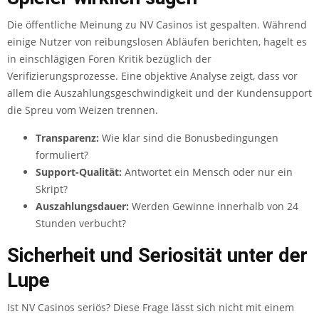
Die öffentliche Meinung zu NV Casinos ist gespalten. Während
einige Nutzer von reibungslosen Abläufen berichten, hagelt es
in einschlägigen Foren Kritik bezüglich der
Verifizierungsprozesse. Eine objektive Analyse zeigt, dass vor
allem die Auszahlungsgeschwindigkeit und der Kundensupport
die Spreu vom Weizen trennen.
Transparenz:
Wie klar sind die Bonusbedingungen
formuliert?
Support-Qualität:
Antwortet ein Mensch oder nur ein
Skript?
Auszahlungsdauer:
Werden Gewinne innerhalb von 24
Stunden verbucht?
Sicherheit und Seriosität unter der
Lupe
Ist NV Casinos seriös? Diese Frage lässt sich nicht mit einem