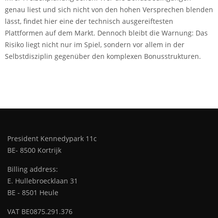
genau liest und sich nicht von den hohen Versprechen blenden
lässt, findet hier eine der technisch ausgereiftesten
Plattformen auf dem Markt. Dennoch bleibt die Warnung: Das
Risiko liegt nicht nur im Spiel, sondern vor allem in der
Selbstdisziplin gegenüber den komplexen Bonusstrukturen.
President Kennedypark 11c
BE- 8500 Kortrijk
Billing address:
E. Hullebroecklaan 31
BE - 8501 Heule
VAT BE0875.291.376