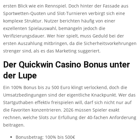
ersten Blick wie ein Rennspiel. Doch hinter der Fassade aus
Sportwetten-Quoten und Slot-Turnieren verbirgt sich eine
komplexe Struktur. Nutzer berichten häufig von einer
exzellenten Spielauswahl, bemängeln jedoch die
Verifizierungsdauer. Wer hier spielt, muss Geduld bei der
ersten Auszahlung mitbringen, da die Sicherheitsvorkehrungen
strenger sind, als es das Marketing suggeriert.
Der Quickwin Casino Bonus unter
der Lupe
Ein 100% Bonus bis zu 500 Euro klingt verlockend, doch die
Umsatzbedingungen sind der eigentliche Knackpunkt. Wer das
Startguthaben effektiv freispielen will, darf sich nicht nur auf
die Favoriten konzentrieren. 2026 müssen Spieler exakt
rechnen, welche Slots zur Erfüllung der 40-fachen Anforderung
beitragen.
Bonusbetrag: 100% bis 500€