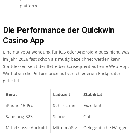
platform
Die Performance der Quickwin
Casino App
Eine native Anwendung für iOS oder Android gibt es nicht, was
im Jahr 2026 fast schon als mutig bezeichnet werden kann.
Stattdessen setzt der Betreiber konsequent auf eine Web-App.
Wir haben die Performance auf verschiedenen Endgeräten
getestet:
Gerät
Ladezeit
Stabilität
iPhone 15 Pro
Sehr schnell
Exzellent
Samsung S23
Schnell
Gut
Mittelklasse Android
Mittelmäßig
Gelegentliche Hänger