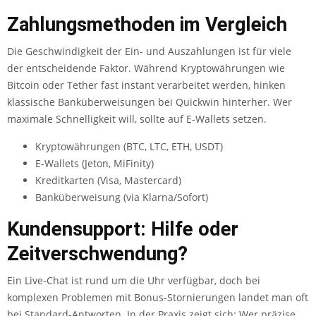
Zahlungsmethoden im Vergleich
Die Geschwindigkeit der Ein- und Auszahlungen ist für viele
der entscheidende Faktor. Während Kryptowährungen wie
Bitcoin oder Tether fast instant verarbeitet werden, hinken
klassische Banküberweisungen bei Quickwin hinterher. Wer
maximale Schnelligkeit will, sollte auf E-Wallets setzen.
Kryptowährungen (BTC, LTC, ETH, USDT)
E-Wallets (Jeton, MiFinity)
Kreditkarten (Visa, Mastercard)
Banküberweisung (via Klarna/Sofort)
Kundensupport: Hilfe oder
Zeitverschwendung?
Ein Live-Chat ist rund um die Uhr verfügbar, doch bei
komplexen Problemen mit Bonus-Stornierungen landet man oft
bei Standard-Antworten. In der Praxis zeigt sich: Wer präzise