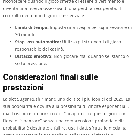
riconoscere quando il gioco smette di essere divertimento e
diventa una ricerca ossessiva di una perdita recuperata. Il
controllo dei tempi di gioco è essenziale.
Limiti di tempo:
Imposta una sveglia per ogni sessione di
30 minuti.
Stop-loss automatico:
Utilizza gli strumenti di gioco
responsabile del casinò.
Distacco emotivo:
Non giocare mai quando sei stanco o
sotto pressione.
Considerazioni finali sulle
prestazioni
La slot Sugar Rush rimane uno dei titoli più iconici del 2026. La
sua popolarità è dovuta alla possibilità di vincite esponenziali,
ma il rischio è proporzionato. Chi approccia questo gioco con
l’idea di “sbancare” senza una comprensione profonda delle
probabilità è destinato a fallire. Usa i dati, sfrutta le modalità