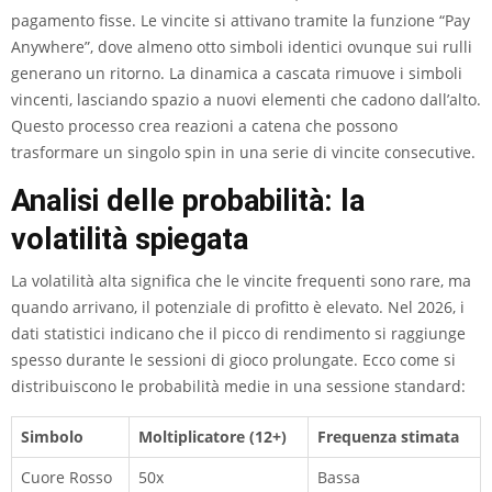
pagamento fisse. Le vincite si attivano tramite la funzione “Pay
Anywhere”, dove almeno otto simboli identici ovunque sui rulli
generano un ritorno. La dinamica a cascata rimuove i simboli
vincenti, lasciando spazio a nuovi elementi che cadono dall’alto.
Questo processo crea reazioni a catena che possono
trasformare un singolo spin in una serie di vincite consecutive.
Analisi delle probabilità: la
volatilità spiegata
La volatilità alta significa che le vincite frequenti sono rare, ma
quando arrivano, il potenziale di profitto è elevato. Nel 2026, i
dati statistici indicano che il picco di rendimento si raggiunge
spesso durante le sessioni di gioco prolungate. Ecco come si
distribuiscono le probabilità medie in una sessione standard:
Simbolo
Moltiplicatore (12+)
Frequenza stimata
Cuore Rosso
50x
Bassa