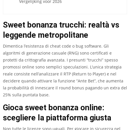
Vergelijking voor 2026
Sweet bonanza trucchi: realtà vs
leggende metropolitane
Dimentica l’esistenza di cheat code o bug software. Gli
algoritmi di generazione casuale (RNG) sono certificati e
protetti da crittografia avanzata. I presunti “trucchi” spesso
promossi online sono semplici speculazioni. L’unica strategia
reale consiste nell’analizzare il RTP (Return to Player) e nel
decidere quando attivare la funzione “Ante Bet”, che aumenta
la probabilità di innescare il round bonus pagando un extra del
25% sulla puntata base.
Gioca sweet bonanza online:
scegliere la piattaforma giusta
Non tutte le licenze sono uguali. Per giocare in sicurezza nel