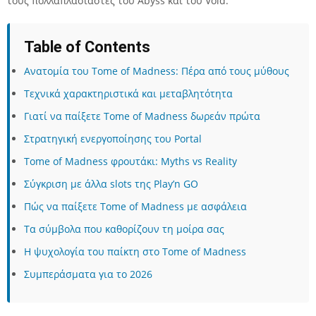
τους πολλαπλασιαστές του Abyss και του Void.
Table of Contents
Ανατομία του Tome of Madness: Πέρα από τους μύθους
Τεχνικά χαρακτηριστικά και μεταβλητότητα
Γιατί να παίξετε Tome of Madness δωρεάν πρώτα
Στρατηγική ενεργοποίησης του Portal
Tome of Madness φρουτάκι: Myths vs Reality
Σύγκριση με άλλα slots της Play’n GO
Πώς να παίξετε Tome of Madness με ασφάλεια
Τα σύμβολα που καθορίζουν τη μοίρα σας
Η ψυχολογία του παίκτη στο Tome of Madness
Συμπεράσματα για το 2026