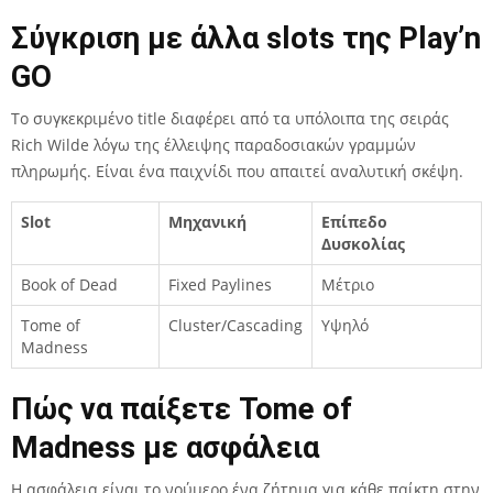
Σύγκριση με άλλα slots της Play’n
GO
Το συγκεκριμένο title διαφέρει από τα υπόλοιπα της σειράς
Rich Wilde λόγω της έλλειψης παραδοσιακών γραμμών
πληρωμής. Είναι ένα παιχνίδι που απαιτεί αναλυτική σκέψη.
Slot
Μηχανική
Επίπεδο
Δυσκολίας
Book of Dead
Fixed Paylines
Μέτριο
Tome of
Cluster/Cascading
Υψηλό
Madness
Πώς να παίξετε Tome of
Madness με ασφάλεια
Η ασφάλεια είναι το νούμερο ένα ζήτημα για κάθε παίκτη στην