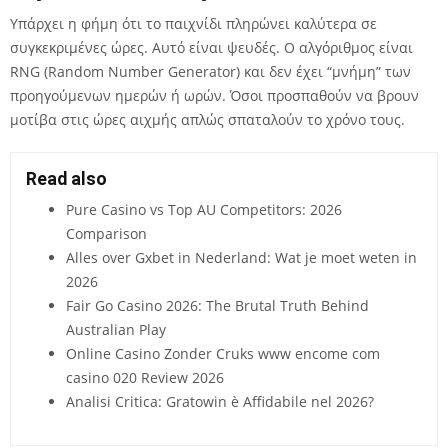
Υπάρχει η φήμη ότι το παιχνίδι πληρώνει καλύτερα σε
συγκεκριμένες ώρες. Αυτό είναι ψευδές. Ο αλγόριθμος είναι
RNG (Random Number Generator) και δεν έχει “μνήμη” των
προηγούμενων ημερών ή ωρών. Όσοι προσπαθούν να βρουν
μοτίβα στις ώρες αιχμής απλώς σπαταλούν το χρόνο τους.
Read also
Pure Casino vs Top AU Competitors: 2026
Comparison
Alles over Gxbet in Nederland: Wat je moet weten in
2026
Fair Go Casino 2026: The Brutal Truth Behind
Australian Play
Online Casino Zonder Cruks www encome com
casino 020 Review 2026
Analisi Critica: Gratowin è Affidabile nel 2026?