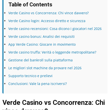
Table of Contents
Verde Casino vs Concorrenza: Chi vince davvero?
Verde Casino login: Accesso diretto e sicurezza
Verde casino recensioni: Cosa dicono i giocatori nel 2026
Verde casino bonus: Analisi dei requisiti
App Verde Casino: Giocare in movimento
Verde casino truffa: Verità o leggende metropolitane?
Gestione del bankroll sulla piattaforma
Le migliori slot machine da provare nel 2026
Supporto tecnico e prelievi
Conclusioni: Vale la pena iscriversi?
Verde Casino vs Concorrenza: Chi