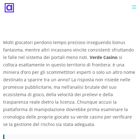
Molti giocatori perdono tempo prezioso inseguendo bonus
fantasma, mentre altri incassano vincite consistenti sfruttando
le falle nel sistema dei portali meno noti.
Verde Casino
si
colloca esattamente in questo territorio di frontiera: è una
miniera d’oro per gli scommettitori esperti o solo un altro nome
destinato a sparire tra un anno? La risposta non risiede nelle
promesse pubblicitarie, ma nell’analisi brutale del suo
ecosistema di gioco, della velocità dei prelievi e della
trasparenza reale dietro la licenza. Chiunque accusi la
piattaforma di manipolazione dovrebbe prima esaminare la
cronologia delle proprie giocate su
verde casino
per verificare
se la gestione del rischio sia stata adeguata.