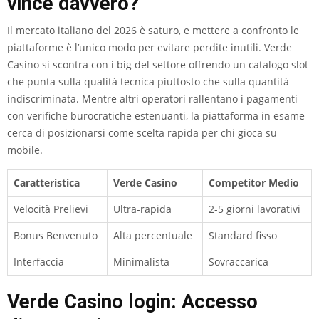
vince davvero?
Il mercato italiano del 2026 è saturo, e mettere a confronto le
piattaforme è l’unico modo per evitare perdite inutili. Verde
Casino si scontra con i big del settore offrendo un catalogo slot
che punta sulla qualità tecnica piuttosto che sulla quantità
indiscriminata. Mentre altri operatori rallentano i pagamenti
con verifiche burocratiche estenuanti, la piattaforma in esame
cerca di posizionarsi come scelta rapida per chi gioca su
mobile.
Caratteristica
Verde Casino
Competitor Medio
Velocità Prelievi
Ultra-rapida
2-5 giorni lavorativi
Bonus Benvenuto
Alta percentuale
Standard fisso
Interfaccia
Minimalista
Sovraccarica
Verde Casino login: Accesso