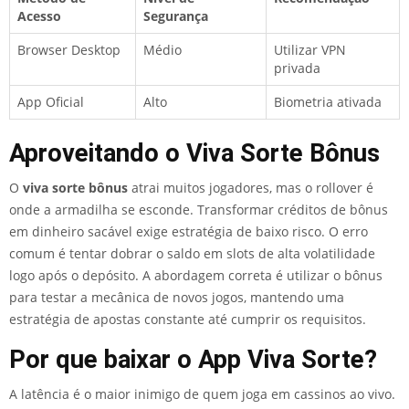
Acesso
Segurança
Browser Desktop
Médio
Utilizar VPN
privada
App Oficial
Alto
Biometria ativada
Aproveitando o Viva Sorte Bônus
O
viva sorte bônus
atrai muitos jogadores, mas o rollover é
onde a armadilha se esconde. Transformar créditos de bônus
em dinheiro sacável exige estratégia de baixo risco. O erro
comum é tentar dobrar o saldo em slots de alta volatilidade
logo após o depósito. A abordagem correta é utilizar o bônus
para testar a mecânica de novos jogos, mantendo uma
estratégia de apostas constante até cumprir os requisitos.
Por que baixar o App Viva Sorte?
A latência é o maior inimigo de quem joga em cassinos ao vivo.