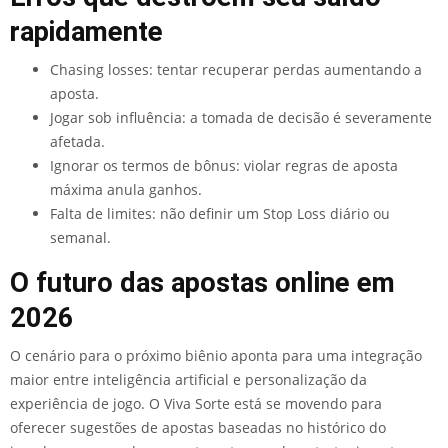
rapidamente
Chasing losses: tentar recuperar perdas aumentando a
aposta.
Jogar sob influência: a tomada de decisão é severamente
afetada.
Ignorar os termos de bônus: violar regras de aposta
máxima anula ganhos.
Falta de limites: não definir um Stop Loss diário ou
semanal.
O futuro das apostas online em
2026
O cenário para o próximo biênio aponta para uma integração
maior entre inteligência artificial e personalização da
experiência de jogo. O Viva Sorte está se movendo para
oferecer sugestões de apostas baseadas no histórico do