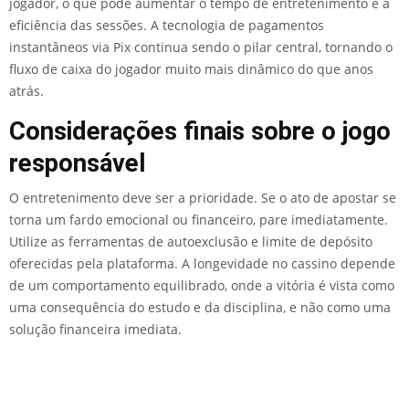
jogador, o que pode aumentar o tempo de entretenimento e a
eficiência das sessões. A tecnologia de pagamentos
instantâneos via Pix continua sendo o pilar central, tornando o
fluxo de caixa do jogador muito mais dinâmico do que anos
atrás.
Considerações finais sobre o jogo
responsável
O entretenimento deve ser a prioridade. Se o ato de apostar se
torna um fardo emocional ou financeiro, pare imediatamente.
Utilize as ferramentas de autoexclusão e limite de depósito
oferecidas pela plataforma. A longevidade no cassino depende
de um comportamento equilibrado, onde a vitória é vista como
uma consequência do estudo e da disciplina, e não como uma
solução financeira imediata.