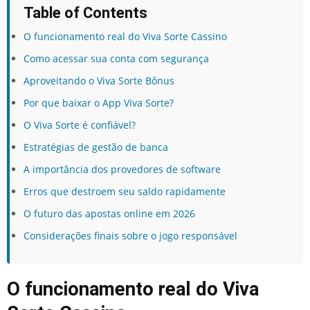
Table of Contents
O funcionamento real do Viva Sorte Cassino
Como acessar sua conta com segurança
Aproveitando o Viva Sorte Bônus
Por que baixar o App Viva Sorte?
O Viva Sorte é confiável?
Estratégias de gestão de banca
A importância dos provedores de software
Erros que destroem seu saldo rapidamente
O futuro das apostas online em 2026
Considerações finais sobre o jogo responsável
O funcionamento real do Viva