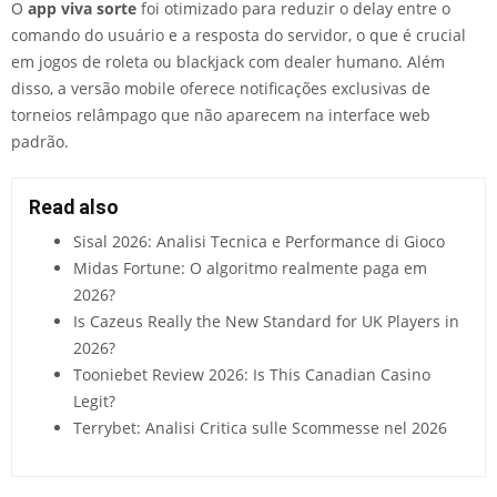
O
app viva sorte
foi otimizado para reduzir o delay entre o
comando do usuário e a resposta do servidor, o que é crucial
em jogos de roleta ou blackjack com dealer humano. Além
disso, a versão mobile oferece notificações exclusivas de
torneios relâmpago que não aparecem na interface web
padrão.
Read also
Sisal 2026: Analisi Tecnica e Performance di Gioco
Midas Fortune: O algoritmo realmente paga em
2026?
Is Cazeus Really the New Standard for UK Players in
2026?
Tooniebet Review 2026: Is This Canadian Casino
Legit?
Terrybet: Analisi Critica sulle Scommesse nel 2026