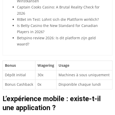
Winstkansen
Captain Cooks Casino: A Brutal Reality Check for
2026
RtBet im Test: Lohnt sich die Plattform wirklich?
Is Betty Casino the New Standard for Canadian
Players in 2026?
Betspino review 2026: Is dit platform zijn geld
waard?
Bonus
Wagering
Usage
Dépôt initial
30x
Machines à sous uniquement
Bonus Cashback
0x
Disponible chaque lundi
L’expérience mobile : existe-t-il
une application ?