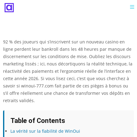
92 % des joueurs qui s’inscrivent sur un nouveau casino en
ligne perdent leur bankroll dans les 48 heures par manque de
discernement sur les conditions de mise. Oubliez les discours
marketing lissés ; ici, nous décortiquons la réalité technique, la
réactivité des paiements et l’ergonomie réelle de l’interface en
cette année 2026. Si vous lisez ceci, c’est que vous cherchez à
savoir si
winoui-777.com
fait partie de ces pièges à bonus ou
s’il offre réellement une chance de transformer vos dépôts en
retraits validés.
Table of Contents
La vérité sur la fiabilité de WinOui