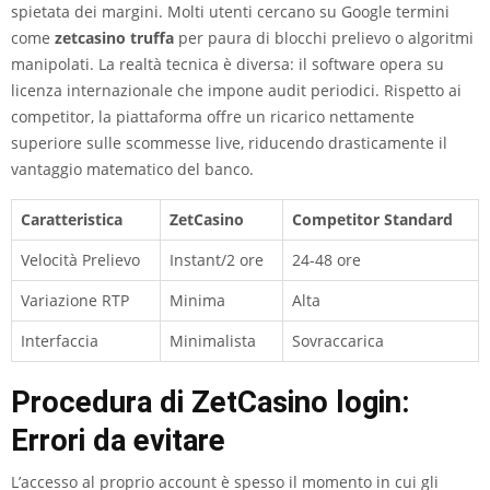
spietata dei margini. Molti utenti cercano su Google termini
come
zetcasino truffa
per paura di blocchi prelievo o algoritmi
manipolati. La realtà tecnica è diversa: il software opera su
licenza internazionale che impone audit periodici. Rispetto ai
competitor, la piattaforma offre un ricarico nettamente
superiore sulle scommesse live, riducendo drasticamente il
vantaggio matematico del banco.
Caratteristica
ZetCasino
Competitor Standard
Velocità Prelievo
Instant/2 ore
24-48 ore
Variazione RTP
Minima
Alta
Interfaccia
Minimalista
Sovraccarica
Procedura di ZetCasino login:
Errori da evitare
L’accesso al proprio account è spesso il momento in cui gli