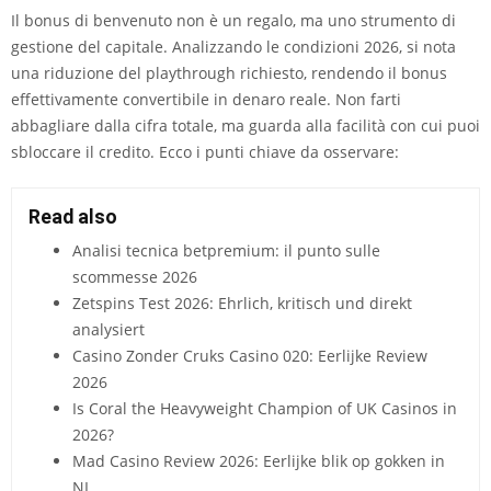
Il bonus di benvenuto non è un regalo, ma uno strumento di
gestione del capitale. Analizzando le condizioni 2026, si nota
una riduzione del playthrough richiesto, rendendo il bonus
effettivamente convertibile in denaro reale. Non farti
abbagliare dalla cifra totale, ma guarda alla facilità con cui puoi
sbloccare il credito. Ecco i punti chiave da osservare:
Read also
Analisi tecnica betpremium: il punto sulle
scommesse 2026
Zetspins Test 2026: Ehrlich, kritisch und direkt
analysiert
Casino Zonder Cruks Casino 020: Eerlijke Review
2026
Is Coral the Heavyweight Champion of UK Casinos in
2026?
Mad Casino Review 2026: Eerlijke blik op gokken in
NL