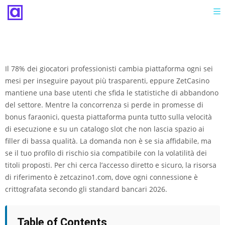
Il 78% dei giocatori professionisti cambia piattaforma ogni sei
mesi per inseguire payout più trasparenti, eppure ZetCasino
mantiene una base utenti che sfida le statistiche di abbandono
del settore. Mentre la concorrenza si perde in promesse di
bonus faraonici, questa piattaforma punta tutto sulla velocità
di esecuzione e su un catalogo slot che non lascia spazio ai
filler di bassa qualità. La domanda non è se sia affidabile, ma
se il tuo profilo di rischio sia compatibile con la volatilità dei
titoli proposti. Per chi cerca l’accesso diretto e sicuro, la risorsa
di riferimento è
zetcazino1.com
, dove ogni connessione è
crittografata secondo gli standard bancari 2026.
Table of Contents