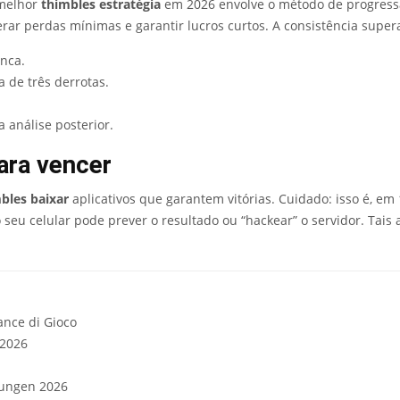
 melhor
thimbles estratégia
em 2026 envolve o método de progressão
rar perdas mínimas e garantir lucros curtos. A consistência super
anca.
de três derrotas.
 análise posterior.
ara vencer
bles baixar
aplicativos que garantem vitórias. Cuidado: isso é, e
seu celular pode prever o resultado ou “hackear” o servidor. Tais
ance di Gioco
 2026
rungen 2026