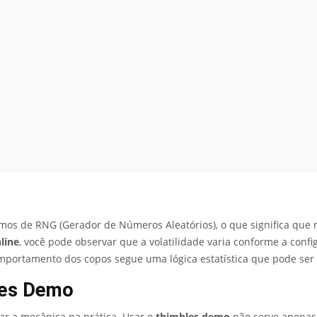
mos de RNG (Gerador de Números Aleatórios), o que significa que
line
, você pode observar que a volatilidade varia conforme a confi
portamento dos copos segue uma lógica estatística que pode ser
les Demo
ar a mecânica na prática. Usar o
thimbles demo
não serve apenas 