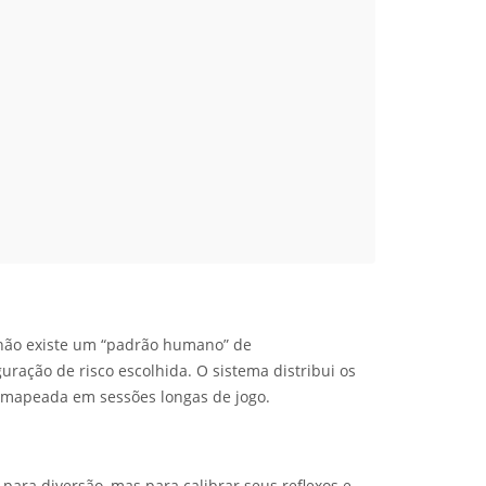
 não existe um “padrão humano” de
guração de risco escolhida. O sistema distribui os
 mapeada em sessões longas de jogo.
para diversão, mas para calibrar seus reflexos e