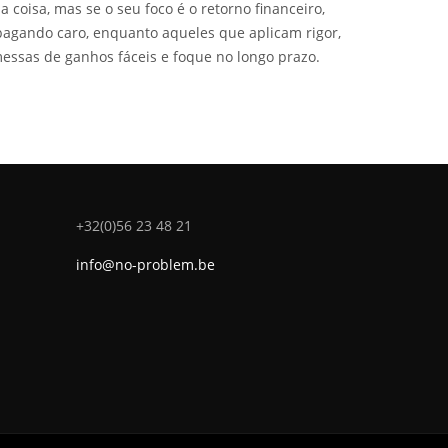
 coisa, mas se o seu foco é o retorno financeiro,
agando caro, enquanto aqueles que aplicam rigor,
essas de ganhos fáceis e foque no longo prazo.
+32(0)56 23 48 21
info@no-problem.be