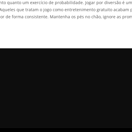
nto quanto um exercício de probabilidade. Jogar por diversão é uma
Aqueles que tratam o jogo como entretenimento gratuito acabam p
or de forma consistente. Mantenha os pés no chão, ignore as prom