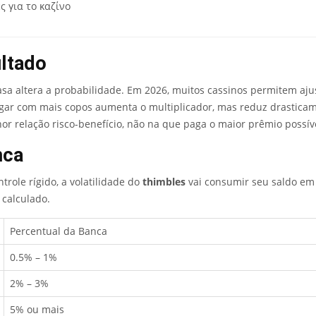
ς για το καζίνο
ultado
sa altera a probabilidade. Em 2026, muitos cassinos permitem ajus
ogar com mais copos aumenta o multiplicador, mas reduz drasticam
hor relação risco-benefício, não na que paga o maior prêmio possív
nca
role rígido, a volatilidade do
thimbles
vai consumir seu saldo em 
 calculado.
Percentual da Banca
0.5% – 1%
2% – 3%
5% ou mais