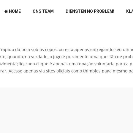
HOME
ONS TEAM
DIENSTEN NO PROBLEM!
KL
pido da bola sob os copos, ou está apenas entregando seu dinhei
rte, quando, na verdade, o jogo é puramente uma questão de proba
imentação, cada clique é apenas uma doação voluntária para a pla
rar. Acesse apenas via sites oficiais como
thimbles paga mesmo
pa