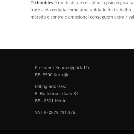
O
thimbles
é um teste de resistência psicológica ta
trate cada rodada como uma unidade de trabalho. 
método e controle emocional conseguem extrair val
President Kennedypark 11c
BE- 8500 Kortrijk
Billing address:
E. Hullebroecklaan 31
BE - 8501 Heule
VAT BE0875.291.376