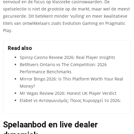
eenvoud en de focus op klassieke casinowaarden. De
spelselectie is niet de grootste op de markt, maar wel de meest
gecureerde. Dit betekent minder ‘vulling’ en meer kwalitatieve
titels van ontwikkelaars zoals Evolution Gaming en Pragmatic
Play.
Read also
Spinsy Casino Review 2026: Real Player Insights
BetRivers Ontario vs The Competition: 2026
Performance Benchmarks
Mirror Bingo 2026: Is This Platform Worth Your Real
Money?
Mr Vegas Review 2026: Honest UK Player Verdict
Elabet vs Ανταγωνισμός: Ποιος Κυριαρχεί το 2026;
Spelaanbod en live dealer