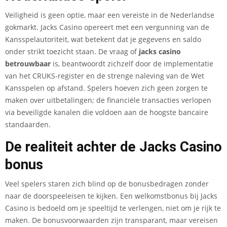
Veiligheid is geen optie, maar een vereiste in de Nederlandse
gokmarkt. Jacks Casino opereert met een vergunning van de
Kansspelautoriteit, wat betekent dat je gegevens en saldo
onder strikt toezicht staan. De vraag of
jacks casino
betrouwbaar
is, beantwoordt zichzelf door de implementatie
van het CRUKS-register en de strenge naleving van de Wet
Kansspelen op afstand. Spelers hoeven zich geen zorgen te
maken over uitbetalingen; de financiële transacties verlopen
via beveiligde kanalen die voldoen aan de hoogste bancaire
standaarden.
De realiteit achter de Jacks Casino
bonus
Veel spelers staren zich blind op de bonusbedragen zonder
naar de doorspeeleisen te kijken. Een welkomstbonus bij Jacks
Casino is bedoeld om je speeltijd te verlengen, niet om je rijk te
maken. De bonusvoorwaarden zijn transparant, maar vereisen