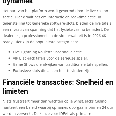
dynamiek
Het hart van het platform wordt gevormd door de live casino
sectie. Hier draait het om interactie en real-time actie. In
tegenstelling tot generieke software-slots, bieden de live tafels
een niveau van spanning dat het fysieke casino benadert. De
dealers zijn professioneel en de videokwaliteit is in 2026 4K-
ready. Hier zijn de populairste categorieën:
Live Lightning Roulette voor snelle actie.
VIP Blackjack tafels voor de serieuze speler.
Game Shows die afwijken van traditionele tafelspellen.
Exclusieve slots die alleen hier te vinden zijn.
Financiële transacties: Snelheid en
limieten
Niets frustreert meer dan wachten op je winst. Jacks Casino
hanteert een beleid waarbij opnames doorgaans binnen 24 uur
worden verwerkt. De keuze voor iDEAL als primaire