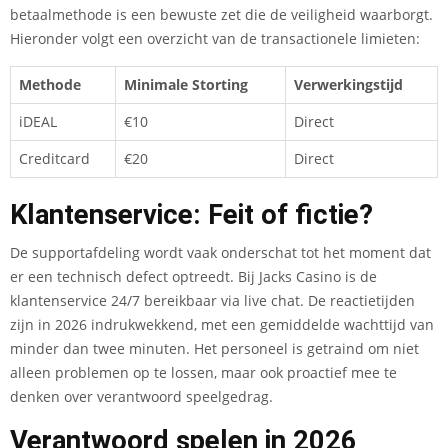
betaalmethode is een bewuste zet die de veiligheid waarborgt.
Hieronder volgt een overzicht van de transactionele limieten:
Methode
Minimale Storting
Verwerkingstijd
iDEAL
€10
Direct
Creditcard
€20
Direct
Klantenservice: Feit of fictie?
De supportafdeling wordt vaak onderschat tot het moment dat
er een technisch defect optreedt. Bij Jacks Casino is de
klantenservice 24/7 bereikbaar via live chat. De reactietijden
zijn in 2026 indrukwekkend, met een gemiddelde wachttijd van
minder dan twee minuten. Het personeel is getraind om niet
alleen problemen op te lossen, maar ook proactief mee te
denken over verantwoord speelgedrag.
Verantwoord spelen in 2026