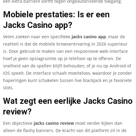
een extra barrière vormt tegen ongeautoriseerde toegang.
Mobiele prestaties: Is er een
Jacks Casino app?
Velen zoeken naar een specifieke
jacks casino app
, maar de
realiteit is dat de mobiele browserervaring in 2026 superieur
is. Door gebruik te maken van een responsieve web-interface
hoef je geen opslagruimte op je telefoon op te offeren. De
snelheid van de spellen blijft behouden, of je nu op Android of
iOS speelt. De interface schaalt moeiteloos, waardoor je zonder
haperingen kunt schakelen tussen live blackjack en je favoriete
slots.
Wat zegt een eerlijke Jacks Casino
review?
Een objectieve
jacks casino review
moet verder kijken dan
alleen de flashy banners. De kracht van dit platform zit in de