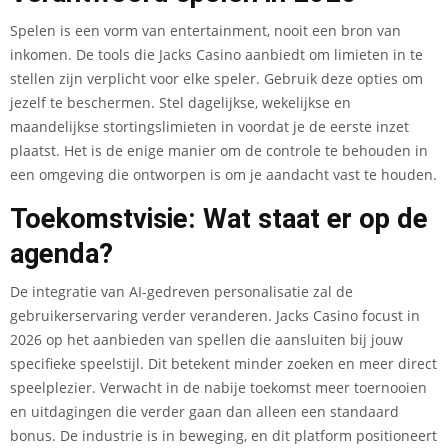
Spelen is een vorm van entertainment, nooit een bron van
inkomen. De tools die Jacks Casino aanbiedt om limieten in te
stellen zijn verplicht voor elke speler. Gebruik deze opties om
jezelf te beschermen. Stel dagelijkse, wekelijkse en
maandelijkse stortingslimieten in voordat je de eerste inzet
plaatst. Het is de enige manier om de controle te behouden in
een omgeving die ontworpen is om je aandacht vast te houden.
Toekomstvisie: Wat staat er op de
agenda?
De integratie van AI-gedreven personalisatie zal de
gebruikerservaring verder veranderen. Jacks Casino focust in
2026 op het aanbieden van spellen die aansluiten bij jouw
specifieke speelstijl. Dit betekent minder zoeken en meer direct
speelplezier. Verwacht in de nabije toekomst meer toernooien
en uitdagingen die verder gaan dan alleen een standaard
bonus. De industrie is in beweging, en dit platform positioneert