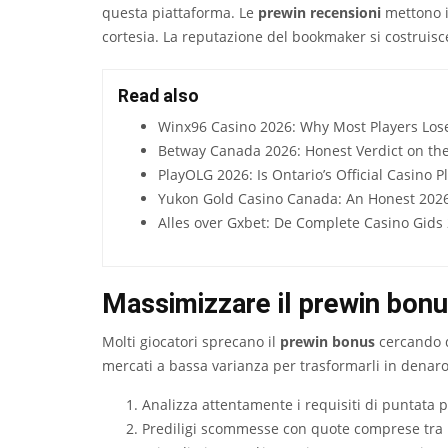
questa piattaforma. Le
prewin recensioni
mettono in
cortesia. La reputazione del bookmaker si costruisce
Read also
Winx96 Casino 2026: Why Most Players Los
Betway Canada 2026: Honest Verdict on the
PlayOLG 2026: Is Ontario’s Official Casino P
Yukon Gold Casino Canada: An Honest 202
Alles over Gxbet: De Complete Casino Gids
Massimizzare il prewin bonu
Molti giocatori sprecano il
prewin bonus
cercando di
mercati a bassa varianza per trasformarli in denaro 
Analizza attentamente i requisiti di puntata pr
Prediligi scommesse con quote comprese tra 1.