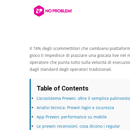
Il 74% degli scommettitori che cambiano piattaforma
gioco ti impedisce di piazzare una giocata live nel
operatore che punta tutto sulla velocità di esecuzio
dagli standard degli operatori tradizionali.
Table of Contents
L’ecosistema Prewin: oltre il semplice palinsesto
Analisi tecnica: Prewin login e sicurezza
App Prewin: performance su mobile
Le prewin recensioni: cosa dicono i regular