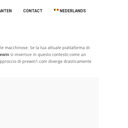
ANTEN
CONTACT
NEDERLANDS
le macchinose. Se la tua attuale piattaforma di
ewin
si inserisce in questo contesto come un
approccio di
prewin1.com
diverge drasticamente