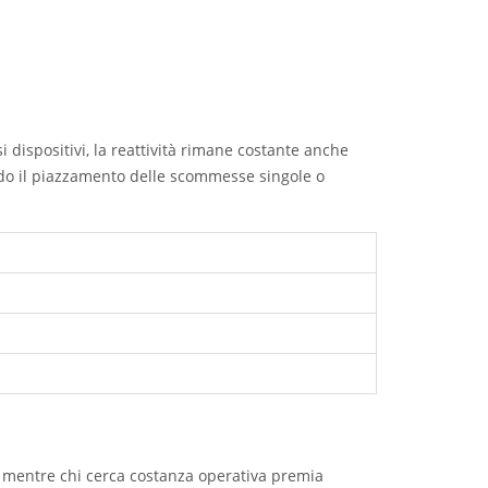
i dispositivi, la reattività rimane costante anche
ndo il piazzamento delle scommesse singole o
 mentre chi cerca costanza operativa premia