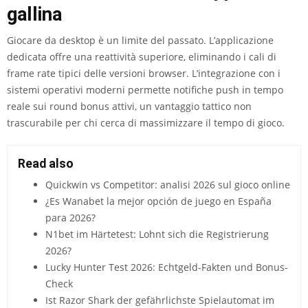
gallina
Giocare da desktop è un limite del passato. L’applicazione
dedicata offre una reattività superiore, eliminando i cali di
frame rate tipici delle versioni browser. L’integrazione con i
sistemi operativi moderni permette notifiche push in tempo
reale sui round bonus attivi, un vantaggio tattico non
trascurabile per chi cerca di massimizzare il tempo di gioco.
Read also
Quickwin vs Competitor: analisi 2026 sul gioco online
¿Es Wanabet la mejor opción de juego en España
para 2026?
N1bet im Härtetest: Lohnt sich die Registrierung
2026?
Lucky Hunter Test 2026: Echtgeld-Fakten und Bonus-
Check
Ist Razor Shark der gefährlichste Spielautomat im